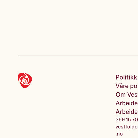
Politikk
Våre pol
Om Vest
Arbeide
Arbeide
359 15 7
vestfoldo
.no