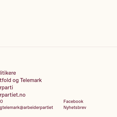
itikere
fold og Telemark
rparti
rpartiet.no
00
Facebook
gtelemark@arbeiderpartiet
Nyhetsbrev