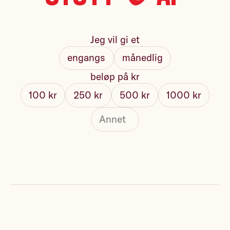
Jeg vil gi et
engangs
månedlig
beløp på kr
100 kr
250 kr
500 kr
1000 kr
Fullt navn
Send kvittering på e-post