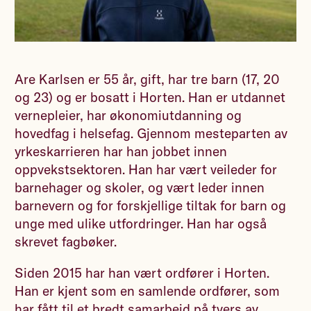
Are Karlsen er 55 år, gift, har tre barn (17, 20
og 23) og er bosatt i Horten. Han er utdannet
vernepleier, har økonomiutdanning og
hovedfag i helsefag. Gjennom mesteparten av
yrkeskarrieren har han jobbet innen
oppvekstsektoren. Han har vært veileder for
barnehager og skoler, og vært leder innen
barnevern og for forskjellige tiltak for barn og
unge med ulike utfordringer. Han har også
skrevet fagbøker.
Siden 2015 har han vært ordfører i Horten.
Han er kjent som en samlende ordfører, som
har fått til et bredt samarbeid på tvers av