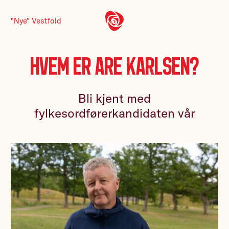
"Nye" Vestfold
Hvem er Are Karlsen?
Bli kjent med
fylkesordførerkandidaten vår